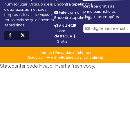
num só lugar! Dicas, onde ir,
EncontraItapetininga
Receba grátis as
o que fazer, as melhores
principais notícias,
Fale com o
empresas, locais, serviços e
dicas e promoções
EncontraItapetininga
muito mais no guia Encontra
Itapetininga.
ANUNCIE
:
Com
destaque
|
Grátis
Termos
|
Privacidade
|
Sitemap
Criado com ❤️ e ☕ pelo time do EncontraBrasil
Statcounter code invalid. Insert a fresh copy.