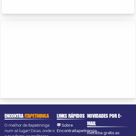
ENCONTRA
ITAPETININGA
LINKS RÁPIDOS
NOVIDADES POR E-
MAIL
O melhor de Itapetininga
Sobre
num só lugar! Dicas, onde ir,
EncontraItapetininga
Receba grátis as