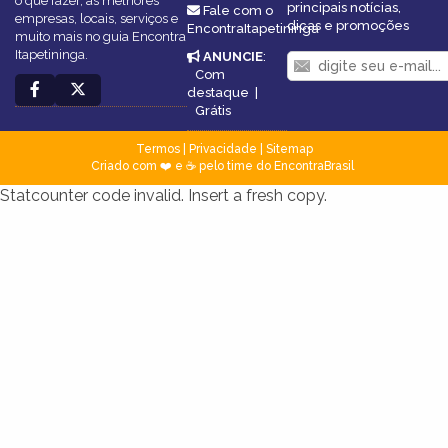
o que fazer, as melhores
principais notícias,
Fale com o
empresas, locais, serviços e
dicas e promoções
EncontraItapetininga
muito mais no guia Encontra
Itapetininga.
ANUNCIE
:
Com
destaque
|
Grátis
Termos
|
Privacidade
|
Sitemap
Criado com ❤️ e ☕ pelo time do EncontraBrasil
Statcounter code invalid. Insert a fresh copy.