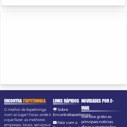
ENCONTRA
ITAPETININGA
LINKS RÁPIDOS
NOVIDADES POR E-
MAIL
O melhor de Itapetininga
Sobre
num só lugar! Dicas, onde ir,
EncontraItapetininga
Receba grátis as
o que fazer, as melhores
principais notícias,
Fale com o
empresas, locais, serviços e
dicas e promoções