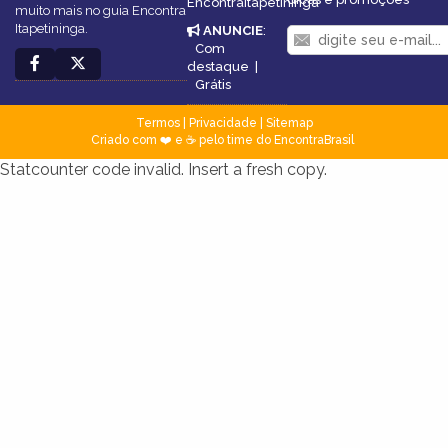
EncontraItapetininga
muito mais no guia Encontra
Itapetininga.
ANUNCIE
:
Com
destaque
|
Grátis
Termos
|
Privacidade
|
Sitemap
Criado com ❤️ e ☕ pelo time do EncontraBrasil
Statcounter code invalid. Insert a fresh copy.