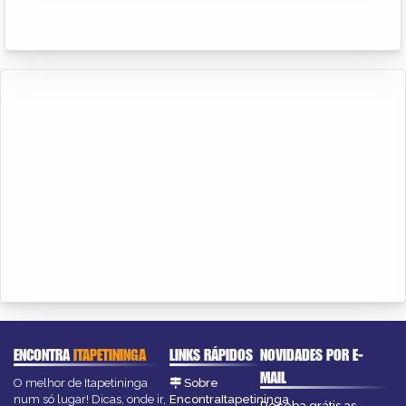
ENCONTRA
ITAPETININGA
LINKS RÁPIDOS
NOVIDADES POR E-
MAIL
O melhor de Itapetininga
Sobre
num só lugar! Dicas, onde ir,
EncontraItapetininga
Receba grátis as