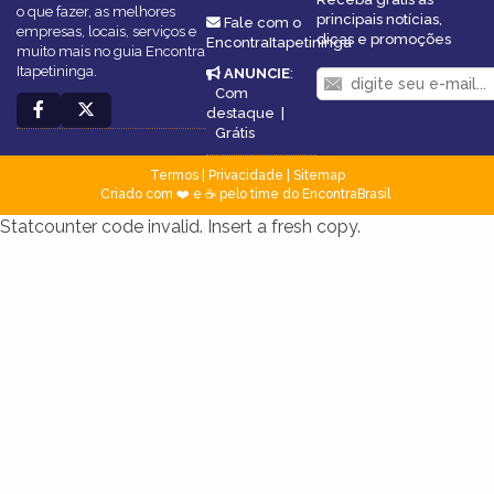
o que fazer, as melhores
principais notícias,
Fale com o
empresas, locais, serviços e
dicas e promoções
EncontraItapetininga
muito mais no guia Encontra
Itapetininga.
ANUNCIE
:
Com
destaque
|
Grátis
Termos
|
Privacidade
|
Sitemap
Criado com ❤️ e ☕ pelo time do EncontraBrasil
Statcounter code invalid. Insert a fresh copy.