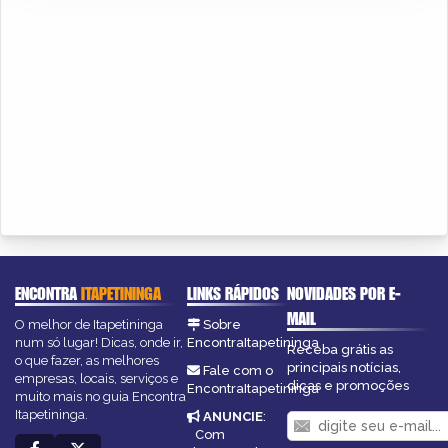
ENCONTRA
ITAPETININGA
LINKS RÁPIDOS
NOVIDADES POR E-
MAIL
O melhor de Itapetininga
Sobre
num só lugar! Dicas, onde ir,
EncontraItapetininga
Receba grátis as
o que fazer, as melhores
principais notícias,
Fale com o
empresas, locais, serviços e
dicas e promoções
EncontraItapetininga
muito mais no guia Encontra
Itapetininga.
ANUNCIE
:
Com