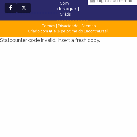
Com
destaque
|
Grátis
Termos
|
Privacidade
|
Sitemap
Criado com ❤️ e ☕ pelo time do EncontraBrasil
Statcounter code invalid. Insert a fresh copy.