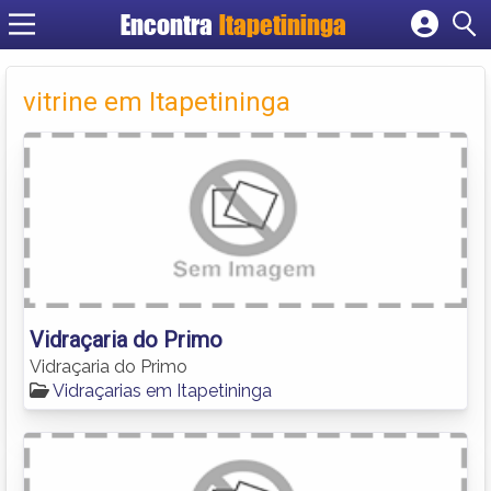
Encontra
Itapetininga
Cadastrar empresa
Fazer login
vitrine em Itapetininga
Criar conta
Vidraçaria do Primo
Vidraçaria do Primo
Vidraçarias em Itapetininga