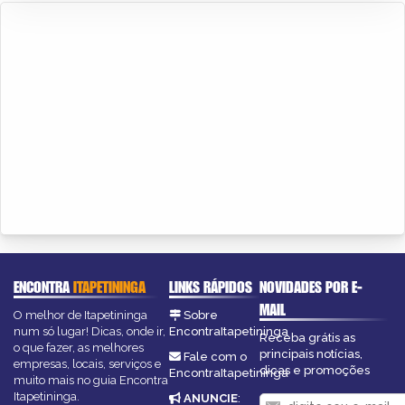
ENCONTRA
ITAPETININGA
LINKS RÁPIDOS
NOVIDADES POR E-
MAIL
O melhor de Itapetininga
Sobre
num só lugar! Dicas, onde ir,
EncontraItapetininga
Receba grátis as
o que fazer, as melhores
principais notícias,
Fale com o
empresas, locais, serviços e
dicas e promoções
EncontraItapetininga
muito mais no guia Encontra
Itapetininga.
ANUNCIE
: