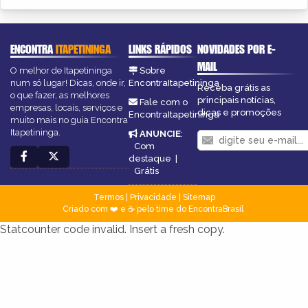
ENCONTRA
ITAPETININGA
LINKS RÁPIDOS
NOVIDADES POR E-
MAIL
O melhor de Itapetininga
Sobre
num só lugar! Dicas, onde ir,
EncontraItapetininga
Receba grátis as
o que fazer, as melhores
principais notícias,
Fale com o
empresas, locais, serviços e
dicas e promoções
EncontraItapetininga
muito mais no guia Encontra
Itapetininga.
ANUNCIE
:
Com
destaque
|
Grátis
Termos
|
Privacidade
|
Sitemap
Criado com ❤️ e ☕ pelo time do EncontraBrasil
Statcounter code invalid. Insert a fresh copy.