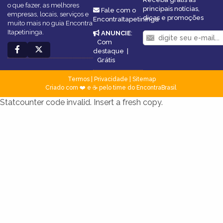
o que fazer, as melhores
principais notícias,
Fale com o
empresas, locais, serviços e
dicas e promoções
EncontraItapetininga
muito mais no guia Encontra
Itapetininga.
ANUNCIE
:
Com
destaque
|
Grátis
Termos
|
Privacidade
|
Sitemap
Criado com ❤️ e ☕ pelo time do EncontraBrasil
Statcounter code invalid. Insert a fresh copy.