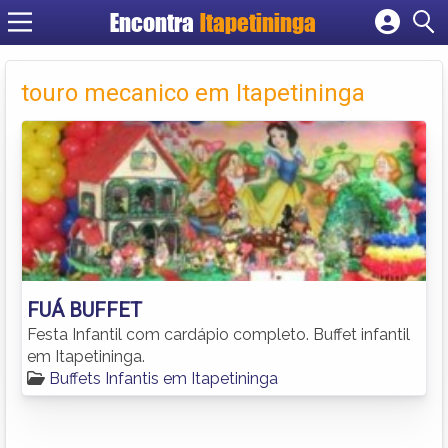
Encontra
Itapetininga
Cadastrar empresa
Fazer login
touro mecanico em Itapetininga
Criar conta
FUÁ BUFFET
Festa Infantil com cardápio completo. Buffet infantil
em Itapetininga.
Buffets Infantis em Itapetininga