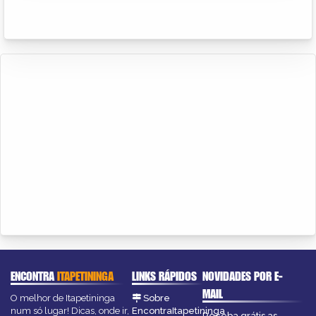
ENCONTRA
ITAPETININGA
LINKS RÁPIDOS
NOVIDADES POR E-
MAIL
O melhor de Itapetininga
Sobre
num só lugar! Dicas, onde ir,
EncontraItapetininga
Receba grátis as