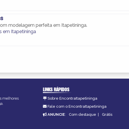
ns
com modelagem perfeita em Itapetininga.
 em Itapetininga
LINKS RÁPIDOS
 as melhores
Sobre EncontraItapetininga
ga.
Fale com o EncontraItapetininga
ANUNCIE
:
Com destaque
|
Grátis