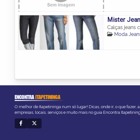
Mister Jea
Calças jeans 
Moda Jeans
ENCONTRA
ITAPETININGA
O melhor de Itapetininga num só lugar! Dicas, onde ir, o que fazer,
empresas, locais, serviços e muito mais no guia Encontra Itapetinin