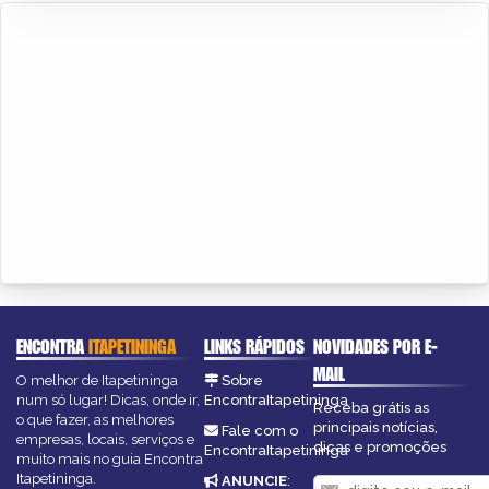
ENCONTRA
ITAPETININGA
LINKS RÁPIDOS
NOVIDADES POR E-
MAIL
O melhor de Itapetininga
Sobre
num só lugar! Dicas, onde ir,
EncontraItapetininga
Receba grátis as
o que fazer, as melhores
principais notícias,
Fale com o
empresas, locais, serviços e
dicas e promoções
EncontraItapetininga
muito mais no guia Encontra
Itapetininga.
ANUNCIE
: