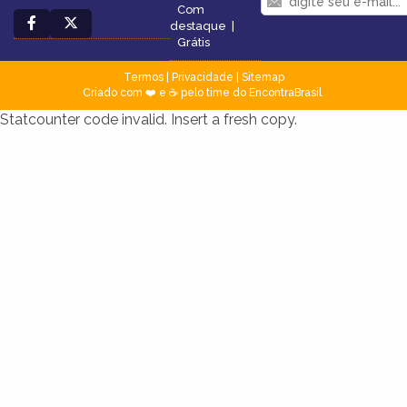
Com
destaque
|
Grátis
Termos
|
Privacidade
|
Sitemap
Criado com ❤️ e ☕ pelo time do EncontraBrasil
Statcounter code invalid. Insert a fresh copy.