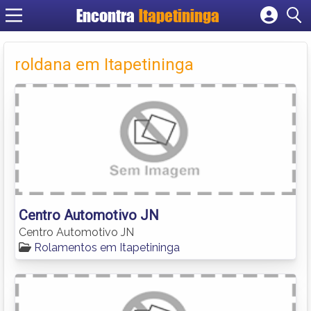
Encontra
Itapetininga
Cadastrar empresa
Fazer login
roldana em Itapetininga
Criar conta
Centro Automotivo JN
Centro Automotivo JN
Rolamentos em Itapetininga