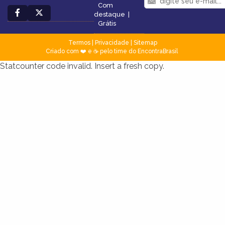
Com
destaque
|
Grátis
Termos
|
Privacidade
|
Sitemap
Criado com ❤️ e ☕ pelo time do EncontraBrasil
Statcounter code invalid. Insert a fresh copy.