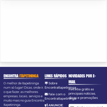
ENCONTRA
ITAPETININGA
LINKS RÁPIDOS
NOVIDADES POR E-
MAIL
O melhor de Itapetininga
Sobre
num só lugar! Dicas, onde ir,
EncontraItapetininga
Receba grátis as
o que fazer, as melhores
principais notícias,
Fale com o
empresas, locais, serviços e
dicas e promoções
EncontraItapetininga
muito mais no guia Encontra
Itapetininga.
ANUNCIE
: