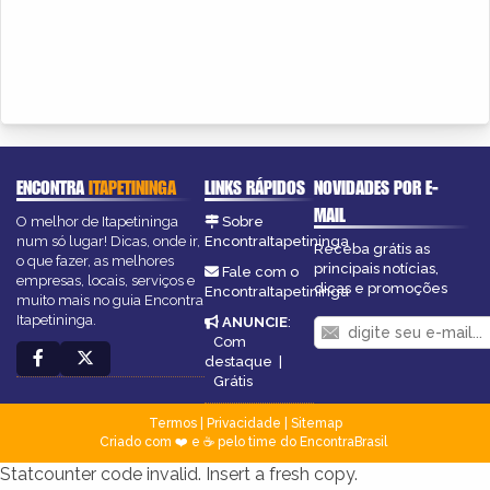
ENCONTRA
ITAPETININGA
LINKS RÁPIDOS
NOVIDADES POR E-
MAIL
O melhor de Itapetininga
Sobre
num só lugar! Dicas, onde ir,
EncontraItapetininga
Receba grátis as
o que fazer, as melhores
principais notícias,
Fale com o
empresas, locais, serviços e
dicas e promoções
EncontraItapetininga
muito mais no guia Encontra
Itapetininga.
ANUNCIE
:
Com
destaque
|
Grátis
Termos
|
Privacidade
|
Sitemap
Criado com ❤️ e ☕ pelo time do EncontraBrasil
Statcounter code invalid. Insert a fresh copy.