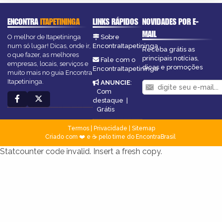
ENCONTRA
ITAPETININGA
LINKS RÁPIDOS
NOVIDADES POR E-
MAIL
O melhor de Itapetininga
Sobre
num só lugar! Dicas, onde ir,
EncontraItapetininga
Receba grátis as
o que fazer, as melhores
principais notícias,
Fale com o
empresas, locais, serviços e
dicas e promoções
EncontraItapetininga
muito mais no guia Encontra
Itapetininga.
ANUNCIE
:
Com
destaque
|
Grátis
Termos
|
Privacidade
|
Sitemap
Criado com ❤️ e ☕ pelo time do EncontraBrasil
Statcounter code invalid. Insert a fresh copy.