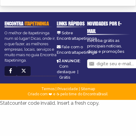
ENCONTRA
ITAPETININGA
LINKS RÁPIDOS
NOVIDADES POR E-
MAIL
O melhor de Itapetininga
Sobre
num só lugar! Dicas, onde ir,
EncontraItapetininga
Receba grátis as
o que fazer, as melhores
principais notícias,
Fale com o
empresas, locais, serviços e
dicas e promoções
EncontraItapetininga
muito mais no guia Encontra
Itapetininga.
ANUNCIE
:
Com
destaque
|
Grátis
Termos
|
Privacidade
|
Sitemap
Criado com ❤️ e ☕ pelo time do EncontraBrasil
Statcounter code invalid. Insert a fresh copy.