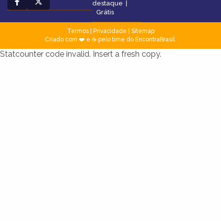
destaque
|
Grátis
Termos
|
Privacidade
|
Sitemap
Criado com ❤️ e ☕ pelo time do EncontraBrasil
Statcounter code invalid. Insert a fresh copy.