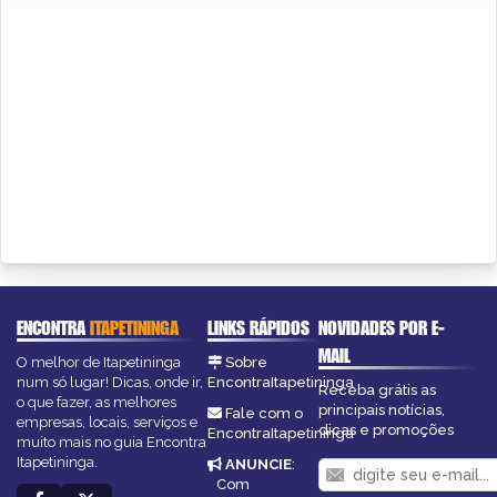
ENCONTRA
ITAPETININGA
LINKS RÁPIDOS
NOVIDADES POR E-
MAIL
O melhor de Itapetininga
Sobre
num só lugar! Dicas, onde ir,
EncontraItapetininga
Receba grátis as
o que fazer, as melhores
principais notícias,
Fale com o
empresas, locais, serviços e
dicas e promoções
EncontraItapetininga
muito mais no guia Encontra
Itapetininga.
ANUNCIE
:
Com