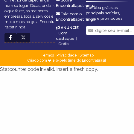
O melhor de Itapetininga
Sobre
num só lugar! Dicas, onde ir,
EncontraItapetininga
Receba grátis as
o que fazer, as melhores
principais notícias,
Fale com o
empresas, locais, serviços e
dicas e promoções
EncontraItapetininga
muito mais no guia Encontra
Itapetininga.
ANUNCIE
:
Com
destaque
|
Grátis
Termos
|
Privacidade
|
Sitemap
Criado com ❤️ e ☕ pelo time do EncontraBrasil
Statcounter code invalid. Insert a fresh copy.