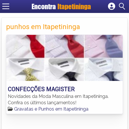
Encontra
Itapetininga
Cadastrar empresa
Fazer login
punhos em Itapetininga
Criar conta
CONFECÇÕES MAGISTER
Novidades da Moda Masculina em Itapetininga.
Confira os últimos lançamentos!
Gravatas e Punhos em Itapetininga