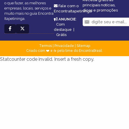
o que fazer, as melhores
principais notícias,
Fale com o
empresas, locais, serviços e
dicas e promoções
EncontraItapetininga
muito mais no guia Encontra
Itapetininga.
ANUNCIE
:
Com
destaque
|
Grátis
Termos
|
Privacidade
|
Sitemap
Criado com ❤️ e ☕ pelo time do EncontraBrasil
Statcounter code invalid. Insert a fresh copy.