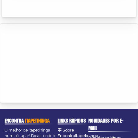
ENCONTRA
ITAPETININGA
LINKS RÁPIDOS
NOVIDADES POR E-
MAIL
O melhor de Itapetininga
Sobre
num só lugar! Dicas, onde ir,
EncontraItapetininga
Receba grátis as