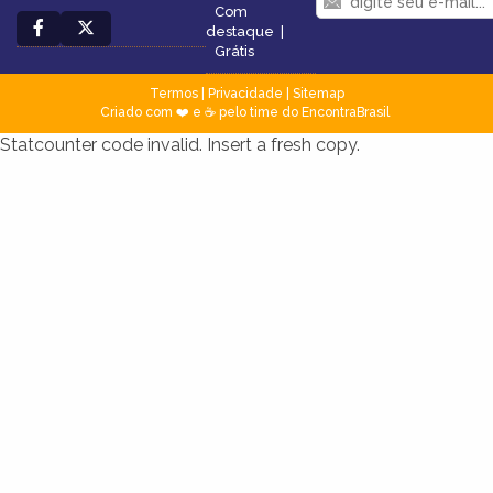
Com
destaque
|
Grátis
Termos
|
Privacidade
|
Sitemap
Criado com ❤️ e ☕ pelo time do EncontraBrasil
Statcounter code invalid. Insert a fresh copy.