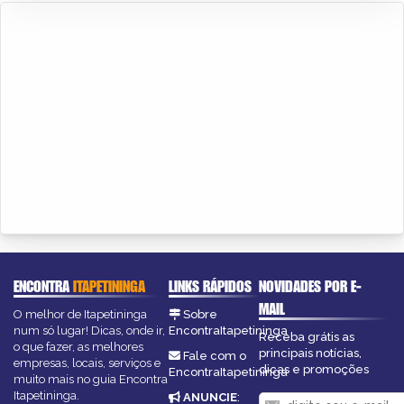
ENCONTRA
ITAPETININGA
LINKS RÁPIDOS
NOVIDADES POR E-
MAIL
O melhor de Itapetininga
Sobre
num só lugar! Dicas, onde ir,
EncontraItapetininga
Receba grátis as
o que fazer, as melhores
principais notícias,
Fale com o
empresas, locais, serviços e
dicas e promoções
EncontraItapetininga
muito mais no guia Encontra
Itapetininga.
ANUNCIE
: