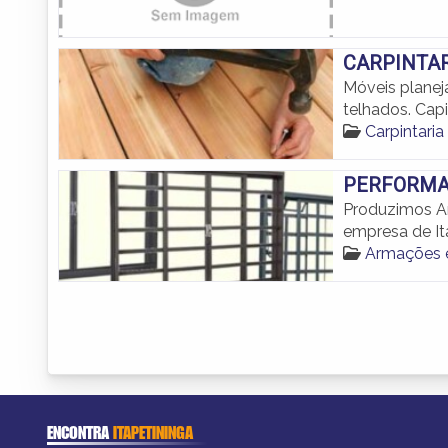
CARPINTAR
Móveis planeja
telhados. Capi
Carpintaria
PERFORM
Produzimos Ar
empresa de It
Armações e
ENCONTRA
ITAPETININGA