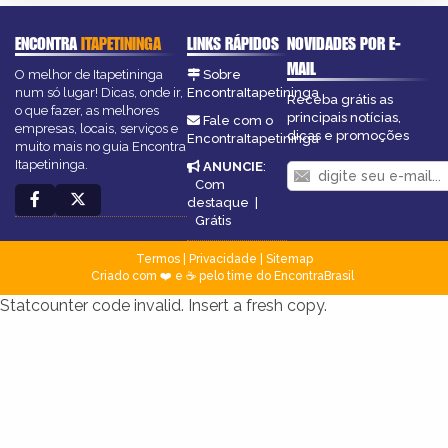
ENCONTRA
ITAPETININGA
LINKS RÁPIDOS
NOVIDADES POR E-
MAIL
O melhor de Itapetininga
Sobre
num só lugar! Dicas, onde ir,
EncontraItapetininga
Receba grátis as
o que fazer, as melhores
principais notícias,
Fale com o
empresas, locais, serviços e
dicas e promoções
EncontraItapetininga
muito mais no guia Encontra
Itapetininga.
ANUNCIE
:
Com
destaque
|
Grátis
Termos
|
Privacidade
|
Sitemap
Criado com ❤️ e ☕ pelo time do EncontraBrasil
Statcounter code invalid. Insert a fresh copy.