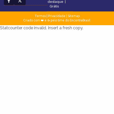
destaque
|
Grátis
Termos
|
Privacidade
|
Sitemap
Criado com ❤️ e ☕ pelo time do EncontraBrasil
Statcounter code invalid. Insert a fresh copy.