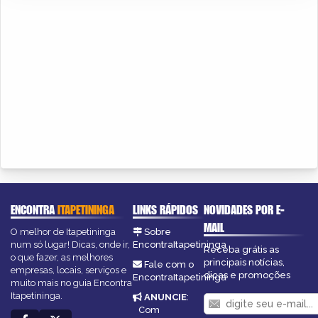
ENCONTRA
ITAPETININGA
LINKS RÁPIDOS
NOVIDADES POR E-
MAIL
O melhor de Itapetininga
Sobre
num só lugar! Dicas, onde ir,
EncontraItapetininga
Receba grátis as
o que fazer, as melhores
principais notícias,
Fale com o
empresas, locais, serviços e
dicas e promoções
EncontraItapetininga
muito mais no guia Encontra
Itapetininga.
ANUNCIE
:
Com