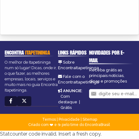
ENCONTRA
ITAPETININGA
LINKS RÁPIDOS
NOVIDADES POR E-
MAIL
O melhor de Itapetininga
Sobre
num só lugar! Dicas, onde ir,
EncontraItapetininga
Receba grátis as
o que fazer, as melhores
principais notícias,
Fale com o
empresas, locais, serviços e
dicas e promoções
EncontraItapetininga
muito mais no guia Encontra
Itapetininga.
ANUNCIE
:
Com
destaque
|
Grátis
Termos
|
Privacidade
|
Sitemap
Criado com ❤️ e ☕ pelo time do EncontraBrasil
Statcounter code invalid. Insert a fresh copy.