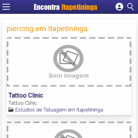
Encontra
Itapetininga
Cadastrar empresa
Fazer login
piercing em Itapetininga
Criar conta
Tattoo Clinic
Tattoo Clinic
Estúdios de Tatuagem em Itapetininga