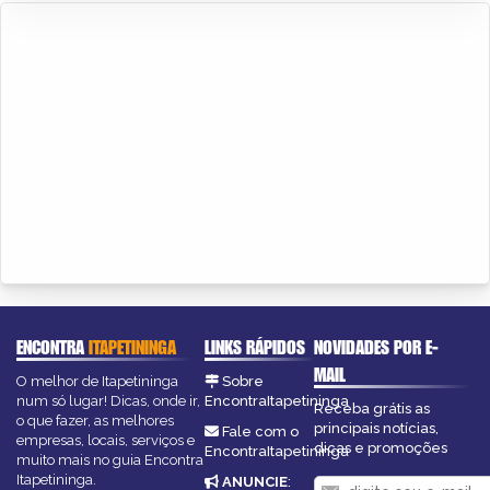
ENCONTRA
ITAPETININGA
LINKS RÁPIDOS
NOVIDADES POR E-
MAIL
O melhor de Itapetininga
Sobre
num só lugar! Dicas, onde ir,
EncontraItapetininga
Receba grátis as
o que fazer, as melhores
principais notícias,
Fale com o
empresas, locais, serviços e
dicas e promoções
EncontraItapetininga
muito mais no guia Encontra
Itapetininga.
ANUNCIE
: