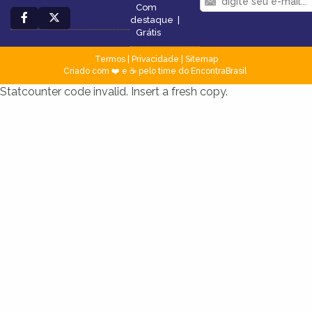
Com
destaque
|
Grátis
Termos
|
Privacidade
|
Sitemap
Criado com ❤️ e ☕ pelo time do EncontraBrasil
Statcounter code invalid. Insert a fresh copy.