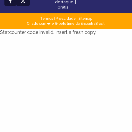
destaque
|
Grátis
Termos
|
Privacidade
|
Sitemap
Criado com ❤️ e ☕ pelo time do EncontraBrasil
Statcounter code invalid. Insert a fresh copy.