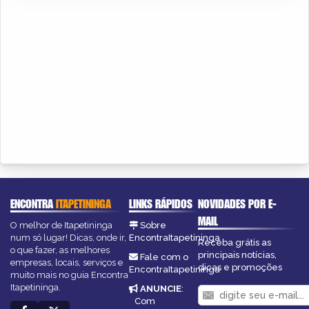
ENCONTRA
ITAPETININGA
LINKS RÁPIDOS
NOVIDADES POR E-
MAIL
O melhor de Itapetininga
Sobre
num só lugar! Dicas, onde ir,
EncontraItapetininga
Receba grátis as
o que fazer, as melhores
principais notícias,
Fale com o
empresas, locais, serviços e
dicas e promoções
EncontraItapetininga
muito mais no guia Encontra
Itapetininga.
ANUNCIE
:
Com