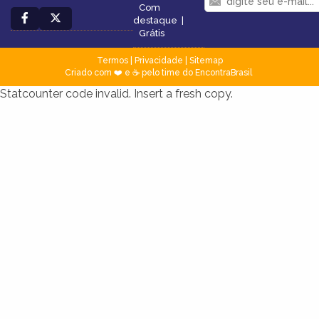
Com
destaque
|
Grátis
Termos
|
Privacidade
|
Sitemap
Criado com ❤️ e ☕ pelo time do EncontraBrasil
Statcounter code invalid. Insert a fresh copy.