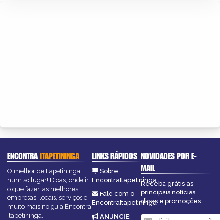
ENCONTRA
ITAPETININGA
LINKS RÁPIDOS
NOVIDADES POR E-
MAIL
O melhor de Itapetininga
Sobre
num só lugar! Dicas, onde ir,
EncontraItapetininga
Receba grátis as
o que fazer, as melhores
principais notícias,
Fale com o
empresas, locais, serviços e
dicas e promoções
EncontraItapetininga
muito mais no guia Encontra
Itapetininga.
ANUNCIE
: