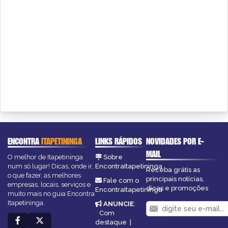
ENCONTRA
ITAPETININGA
LINKS RÁPIDOS
NOVIDADES POR E-
MAIL
O melhor de Itapetininga
Sobre
num só lugar! Dicas, onde ir,
EncontraItapetininga
Receba grátis as
o que fazer, as melhores
principais notícias,
Fale com o
empresas, locais, serviços e
dicas e promoções
EncontraItapetininga
muito mais no guia Encontra
Itapetininga.
ANUNCIE
:
Com
destaque
|