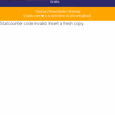
Grátis
Termos
|
Privacidade
|
Sitemap
Criado com ❤️ e ☕ pelo time do EncontraBrasil
Statcounter code invalid. Insert a fresh copy.