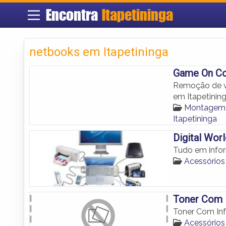
Encontra
Itapetininga
netbooks em Itapetininga
Game On C
Remoção de ví
em Itapetining
Montagem 
Itapetininga
Digital Wor
Tudo em inform
Acessórios 
Toner Com 
Toner Com In
Acessórios 