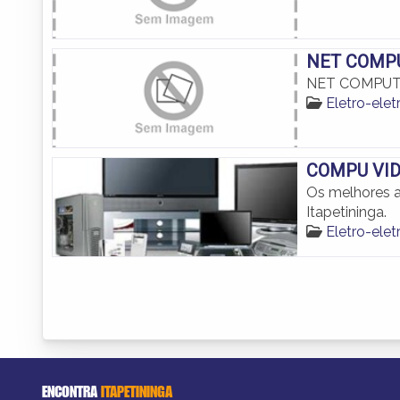
NET COMP
NET COMPU
Eletro-elet
COMPU VI
Os melhores a
Itapetininga.
Eletro-elet
ENCONTRA
ITAPETININGA