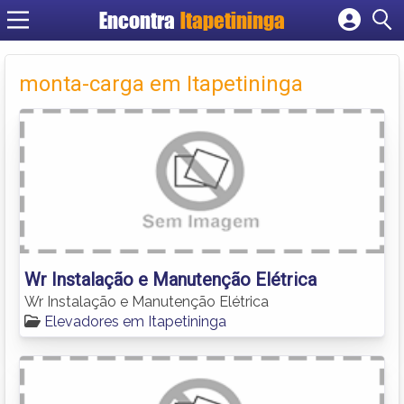
Encontra
Itapetininga
Cadastrar empresa
Fazer login
monta-carga em Itapetininga
Criar conta
Wr Instalação e Manutenção Elétrica
Wr Instalação e Manutenção Elétrica
Elevadores em Itapetininga