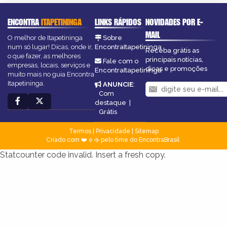
ENCONTRA
ITAPETININGA
LINKS RÁPIDOS
NOVIDADES POR E-
MAIL
O melhor de Itapetininga
Sobre
num só lugar! Dicas, onde ir,
EncontraItapetininga
Receba grátis as
o que fazer, as melhores
principais notícias,
Fale com o
empresas, locais, serviços e
dicas e promoções
EncontraItapetininga
muito mais no guia Encontra
Itapetininga.
ANUNCIE
:
Com
destaque
|
Grátis
Termos
|
Privacidade
|
Sitemap
Criado com ❤️ e ☕ pelo time do EncontraBrasil
Statcounter code invalid. Insert a fresh copy.