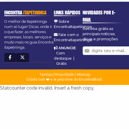
ENCONTRA
ITAPETININGA
LINKS RÁPIDOS
NOVIDADES POR E-
MAIL
O melhor de Itapetininga
Sobre
num só lugar! Dicas, onde ir,
EncontraItapetininga
Receba grátis as
o que fazer, as melhores
principais notícias,
Fale com o
empresas, locais, serviços e
dicas e promoções
EncontraItapetininga
muito mais no guia Encontra
Itapetininga.
ANUNCIE
:
Com
destaque
|
Grátis
Termos
|
Privacidade
|
Sitemap
Criado com ❤️ e ☕ pelo time do EncontraBrasil
Statcounter code invalid. Insert a fresh copy.