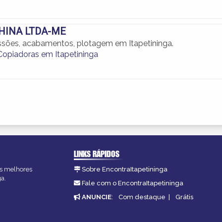
HINA LTDA-ME
ssões, acabamentos, plotagem em Itapetininga.
 Copiadoras em Itapetininga
LINKS RÁPIDOS
 as melhores
Sobre EncontraItapetininga
ga.
Fale com o EncontraItapetininga
ANUNCIE
:
Com destaque
|
Grátis