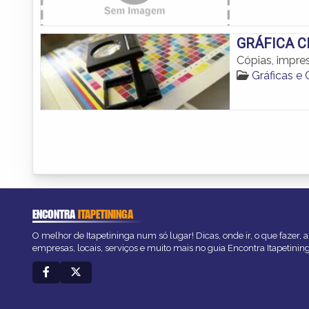
GRÁFICA C
Cópias, impre
Gráficas e
ENCONTRA
ITAPETININGA
O melhor de Itapetininga num só lugar! Dicas, onde ir, o que fazer,
empresas, locais, serviços e muito mais no guia Encontra Itapetinin