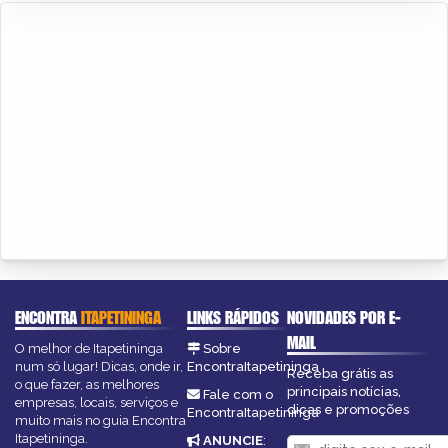
ENCONTRA
ITAPETININGA
LINKS RÁPIDOS
NOVIDADES POR E-
MAIL
O melhor de Itapetininga
Sobre
num só lugar! Dicas, onde ir,
EncontraItapetininga
Receba grátis as
o que fazer, as melhores
principais notícias,
Fale com o
empresas, locais, serviços e
dicas e promoções
EncontraItapetininga
muito mais no guia Encontra
Itapetininga.
ANUNCIE
: