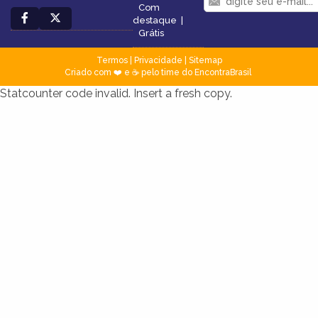
Com
destaque
|
Grátis
Termos
|
Privacidade
|
Sitemap
Criado com ❤️ e ☕ pelo time do EncontraBrasil
Statcounter code invalid. Insert a fresh copy.