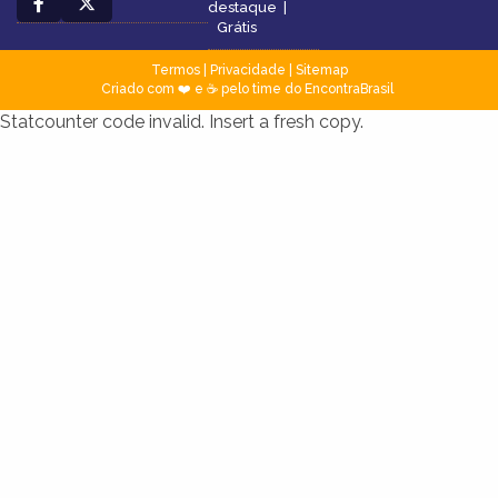
destaque
|
Grátis
Termos
|
Privacidade
|
Sitemap
Criado com ❤️ e ☕ pelo time do EncontraBrasil
Statcounter code invalid. Insert a fresh copy.