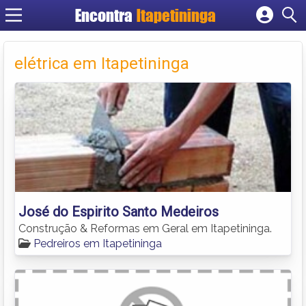
Encontra
Itapetininga
Cadastrar empresa
Fazer login
elétrica em Itapetininga
Criar conta
José do Espirito Santo Medeiros
Construção & Reformas em Geral em Itapetininga.
Pedreiros em Itapetininga