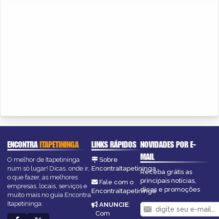
ENCONTRA
ITAPETININGA
LINKS RÁPIDOS
NOVIDADES POR E-
MAIL
O melhor de Itapetininga
Sobre
num só lugar! Dicas, onde ir,
EncontraItapetininga
Receba grátis as
o que fazer, as melhores
principais notícias,
Fale com o
empresas, locais, serviços e
dicas e promoções
EncontraItapetininga
muito mais no guia Encontra
Itapetininga.
ANUNCIE
:
Com