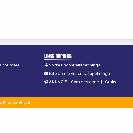
LINKS RÁPIDOS
 as melhores
Sobre EncontraItapetininga
ga.
Fale com o EncontraItapetininga
ANUNCIE
:
Com destaque
|
Grátis
o EncontraBrasil