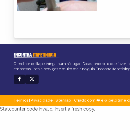
ENCONTRA
ITAPETININGA
O melhor de Itapetininga num só lugar! Dicas, onde ir, o que fazer,
empresas, locais, serviços e muito mais no guia Encontra Itapetinin
Termos
|
Privacidade
|
Sitemap
Criado com ❤️ e ☕ pelo time d
Statcounter code invalid. Insert a fresh copy.