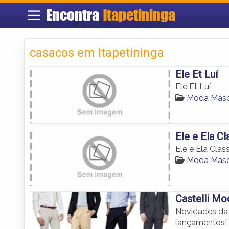
Encontra
Itapetininga
casacos em Itapetininga
Ele Et Luí
Ele Et Luí
Moda Mascu
Ele e Ela Cl
Ele e Ela Class
Moda Mascu
Castelli Mo
Novidades da 
lançamentos!