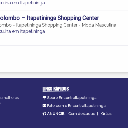
lina em Itapetininga
olombo – Itapetininga Shopping Center
ombo - Itapetininga Shopping Center - Moda Masculina
lina em Itapetininga
LINKS RÁPIDOS
 as melhores
Sobre EncontraItapetininga
ga.
Fale com o EncontraItapetininga
ANUNCIE
:
Com destaque
|
Grátis