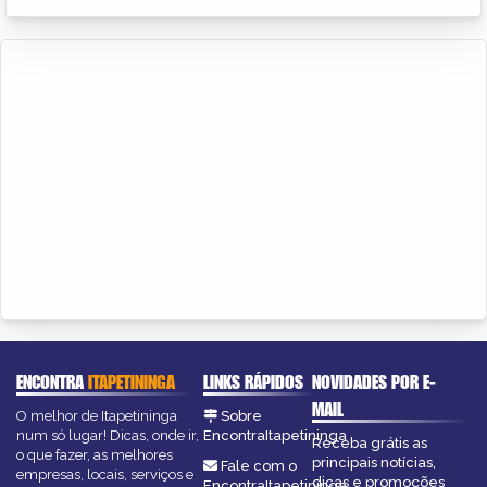
ENCONTRA
ITAPETININGA
LINKS RÁPIDOS
NOVIDADES POR E-
MAIL
O melhor de Itapetininga
Sobre
num só lugar! Dicas, onde ir,
EncontraItapetininga
Receba grátis as
o que fazer, as melhores
principais notícias,
Fale com o
empresas, locais, serviços e
dicas e promoções
EncontraItapetininga