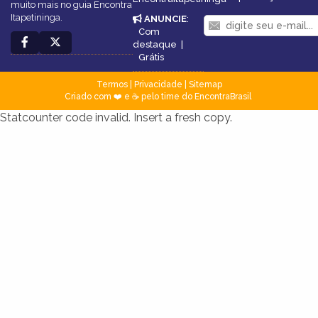
muito mais no guia Encontra
Itapetininga.
ANUNCIE
:
Com
destaque
|
Grátis
Termos
|
Privacidade
|
Sitemap
Criado com ❤️ e ☕ pelo time do EncontraBrasil
Statcounter code invalid. Insert a fresh copy.