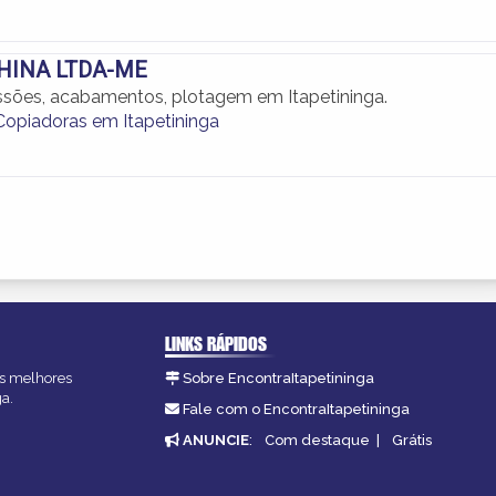
HINA LTDA-ME
ssões, acabamentos, plotagem em Itapetininga.
 Copiadoras em Itapetininga
LINKS RÁPIDOS
 as melhores
Sobre EncontraItapetininga
ga.
Fale com o EncontraItapetininga
ANUNCIE
:
Com destaque
|
Grátis