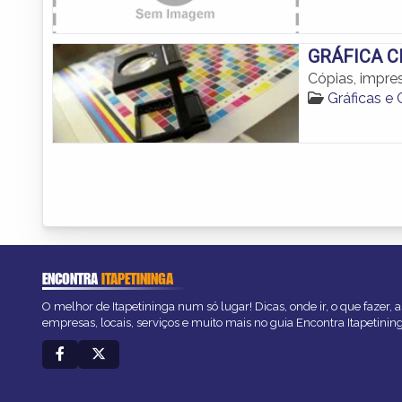
GRÁFICA C
Cópias, impre
Gráficas e
ENCONTRA
ITAPETININGA
O melhor de Itapetininga num só lugar! Dicas, onde ir, o que fazer,
empresas, locais, serviços e muito mais no guia Encontra Itapetinin